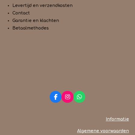
Levertijd en verzendkosten
Contact
Garantie en klachten
Betaalmethodes
F
I
W
a
n
h
c
s
a
e
t
t
Informatie
b
a
s
o
g
A
Algemene voorwaarden
o
r
p