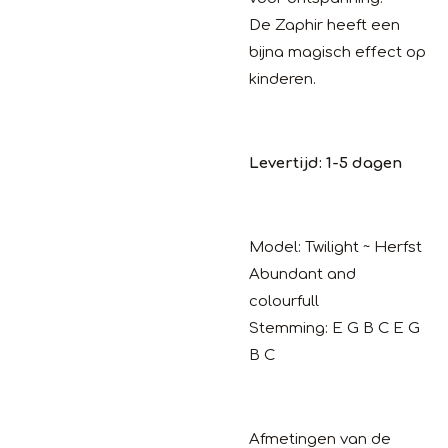
De Zaphir heeft een
bijna magisch effect op
kinderen.
Levertijd: 1-5 dagen
Model: Twilight ~ Herfst
Abundant and
colourfull
Stemming: E G B C E G
B C
Afmetingen van de