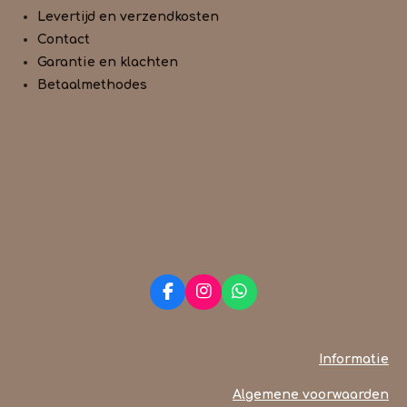
s
Levertijd en verzendkosten
Contact
Garantie en klachten
Betaalmethodes
F
I
W
a
n
h
c
s
a
e
t
t
Informatie
b
a
s
o
g
A
Algemene voorwaarden
o
r
p