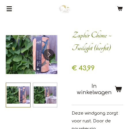
Ga
direct
naar
de
Zaphir Chime ~
hoofdinhoud
Twilight (herfst)
€ 43,99
In
winkelwagen
Deze windgong zorgt
voor rust. Door de
nauwkeurig