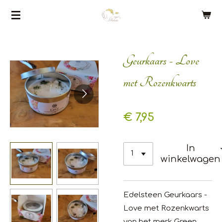
Ga
direct
naar
de
Geurkaars - Love
hoofdinhoud
met Rozenkwarts
€ 7,95
In
winkelwagen
Edelsteen Geurkaars -
Love met Rozenkwarts
van het merk Green