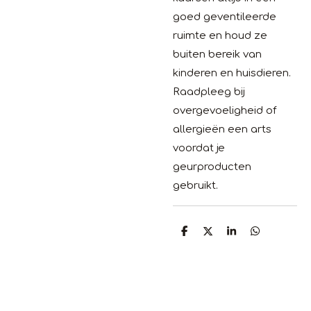
goed geventileerde
ruimte en houd ze
buiten bereik van
kinderen en huisdieren.
Raadpleeg bij
overgevoeligheid of
allergieën een arts
voordat je
geurproducten
gebruikt.
D
D
S
D
e
e
h
e
l
e
a
l
e
l
r
e
n
e
n