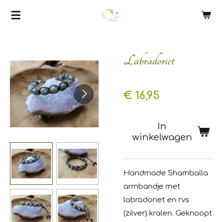
Ga
direct
naar
de
Labradoriet
hoofdinhoud
€ 16,95
In
winkelwagen
Handmade Shamballa
armbandje met
labradoriet en rvs
(zilver) kralen. Geknoopt