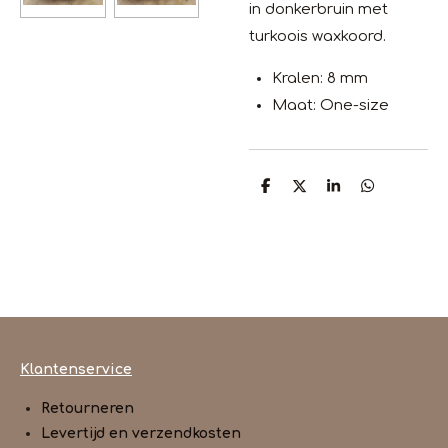
in donkerbruin met
turkoois waxkoord.
Kralen: 8 mm
Maat: One-size
D
D
S
D
e
e
h
e
l
e
a
l
e
l
r
e
n
e
n
Klantenservice
Retourneren
Levertijd en verzendkosten