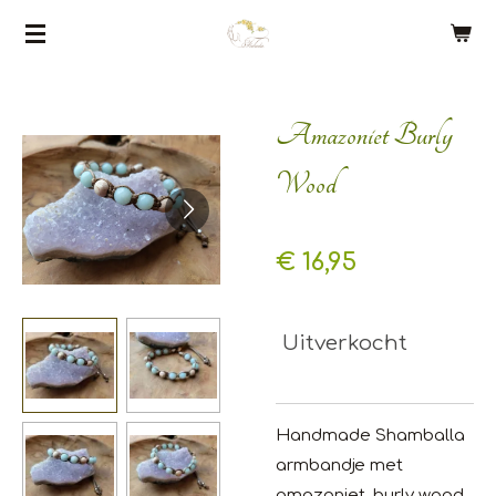
Ga
direct
naar
de
Amazoniet Burly
hoofdinhoud
Wood
€ 16,95
Uitverkocht
Handmade Shamballa
armbandje met
amazoniet, burly wood