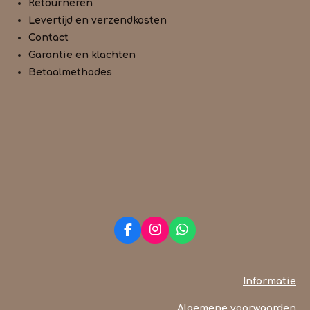
Retourneren
Levertijd en verzendkosten
Contact
Garantie en klachten
Betaalmethodes
F
I
W
a
n
h
c
s
a
e
t
t
Informatie
b
a
s
o
g
A
Algemene voorwaarden
o
r
p