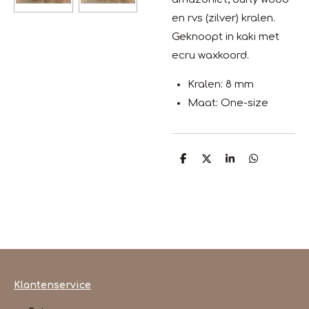
en rvs (zilver) kralen.
Geknoopt in kaki met
ecru waxkoord.
Kralen: 8 mm
Maat: One-size
D
D
S
D
e
e
h
e
l
e
a
l
e
l
r
e
n
e
n
Klantenservice