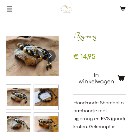
Ga
direct
naar
de
Tijgeroog
hoofdinhoud
€ 14,95
In
winkelwagen
Handmade Shamballa
armbandje met
tijgeroog en RVS (goud)
kralen. Geknoopt in