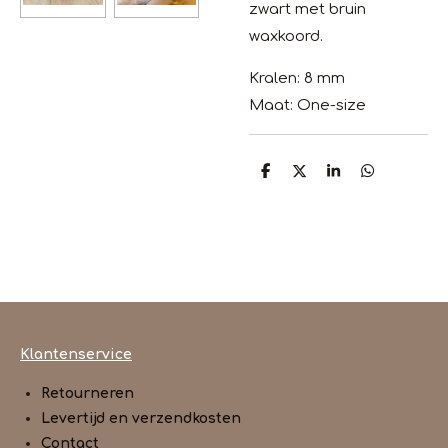
zwart met bruin
waxkoord.
Kralen: 8 mm
Maat: One-size
D
D
S
D
e
e
h
e
l
e
a
l
e
l
r
e
n
e
n
Klantenservice
Retourneren
Levertijd en verzendkosten
Contact